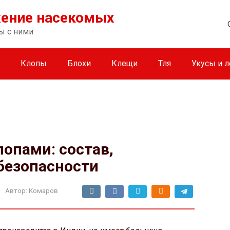
жение насекомых
ы с ними
Клопы
Блохи
Клещи
Тля
Укусы и 
лопами: состав,
безопасности
Автор:
Комаров