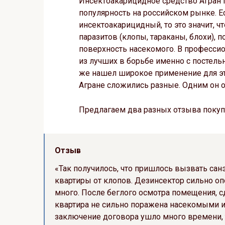
Инсектоакарицидное средство Агран 
популярность на российском рынке. Ес
инсектоакарицидный, то это значит, 
паразитов (клопы, тараканы, блохи), п
поверхность насекомого. В профессио
из лучших в борьбе именно с постель
же нашел широкое применение для эти
Агране сложились разные. Одним он о
Предлагаем два разных отзыва покуп
Отзыв
«Так получилось, что пришлось вызвать сан
квартиры от клопов. Дезинсектор сильно опо
много. После беглого осмотра помещения, сд
квартира не сильно поражена насекомыми и о
заключение договора ушло много времени, 