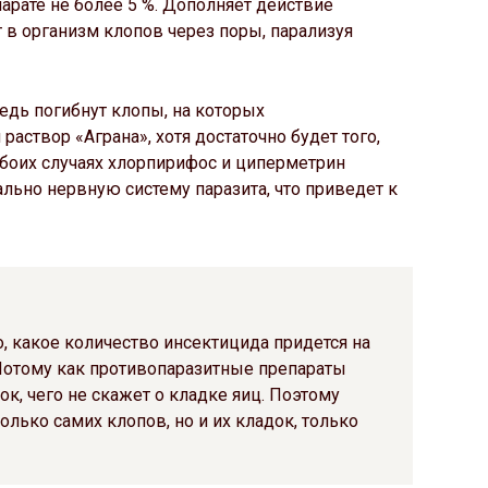
арате не более 5 %. Дополняет действие
т в организм клопов через поры, парализуя
едь погибнут клопы, на которых
аствор «Аграна», хотя достаточно будет того,
обоих случаях хлорпирифос и циперметрин
льно нервную систему паразита, что приведет к
о, какое количество инсектицида придется на
 Потому как противопаразитные препараты
к, чего не скажет о кладке яиц. Поэтому
олько самих клопов, но и их кладок, только