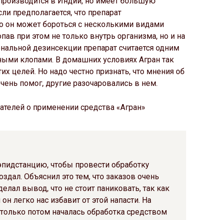
производится в Индии, но имеет большую
ли предполагается, что препарат
что он может бороться с несколькими видами
опав при этом не только внутрь организма, но и на
нальной дезинсекции препарат считается одним
ными клопами. В домашних условиях Агран так
х целей. Но надо честно признать, что мнения об
чень помог, другие разочаровались в нем.
ателей о применении средства «Агран»
эпидстанцию, чтобы провести обработку
здал. Объяснил это тем, что заказов очень
елал вывод, что не стоит паниковать, так как
н легко нас избавит от этой напасти. На
только потом началась обработка средством