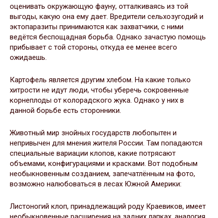
оценивать окружающую фауну, отталкиваясь из той
выгоды, какую она ему дает. Вредители сельхозугодий и
эктопаразиты принимаются как захватчики, с ними
ведётся беспощадная борьба. Однако зачастую помощь
прибывает с той стороны, откуда ее менее всего
ожидаешь.
Картофель является другим хлебом. На какие только
хитрости не идут люди, чтобы уберечь сокровенные
корнеплоды от колорадского жука. Однако у них в
данной борьбе есть сторонники.
Животный мир знойных государств любопытен и
непривычен для мнения жителя России. Там попадаются
специальные вариации клопов, какие потрясают
объемами, конфигурациями и красками. Вот подобным
необыкновенным созданием, запечатлённым на фото,
возможно налюбоваться в лесах Южной Америки:
Листоногий клоп, принадлежащий роду Краевиков, имеет
необыкновенные расширения на задних лапках, аналогия