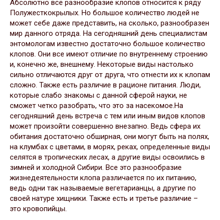
Абсолютно все разнообразие клопов относится к ряду
Полужесткокрылых. Но большое количество людей не
может себе даже представить, на сколько, разнообразен
мир данного отряда. На сегодняшний день специалистам
энтомологам известно достаточно большое количество
клопов. Они все имеют отличие по внутреннему строению
и, конечно же, внешнему. Некоторые виды настолько
сильно отличаются друг от друга, что отнести их к клопам
сложно. Также есть различие в рационе питания. Люди,
которые слабо знакомы с данной сферой науки, не
сможет четко разобрать, что это за насекомое.На
сегодняшний день встреча с тем или иным видов клопов
может произойти совершенно внезапно. Ведь сфера их
обитания достаточно обширная, они могут быть на полях,
на клумбах с цветами, в морях, реках, определенные виды
селятся в тропических лесах, а другие виды освоились в
зимней и холодной Сибири. Все это разнообразие
жизнедеятельности клопа различается по их питанию,
ведь одни так называемые вегетарианцы, а другие по
своей натуре хищники. Также есть и третье различие –
это кровопийцы.