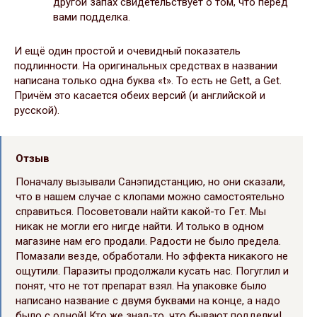
другой запах свидетельствует о том, что перед
вами подделка.
И ещё один простой и очевидный показатель
подлинности. На оригинальных средствах в названии
написана только одна буква «t». То есть не Gett, а Get.
Причём это касается обеих версий (и английской и
русской).
Отзыв
Поначалу вызывали Санэпидстанцию, но они сказали,
что в нашем случае с клопами можно самостоятельно
справиться. Посоветовали найти какой-то Гет. Мы
никак не могли его нигде найти. И только в одном
магазине нам его продали. Радости не было предела.
Помазали везде, обработали. Но эффекта никакого не
ощутили. Паразиты продолжали кусать нас. Погуглил и
понят, что не тот препарат взял. На упаковке было
написано название с двумя буквами на конце, а надо
было с одной! Кто же знал-то, что бывают подделки!