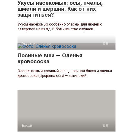
Укусы насекомых: осы, пчелы,
шмели и шершни. Как от них
защититься?
Укусы насекомых особенно опасны для людей с
аллергией на их яд. В большинстве случаев
Укусы и лечение
0
Лосиные вши — Оленья
кровососка
Оленья вошь и лосиный клещ, лосиная блоха и оленья
кровососка (Lipopténa cérvi — латинский
Блохи
0