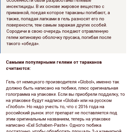
особенности были разработаны гелевые
инсектициды. В их основе жировое вещество с
приманкой, поедая которое тараканы погибают, а
также, попадая лапками в гель разносят его по
поверхности, тем самым заражая других особей.
Сородичи в свою очередь поедают отравленную
гелем хитиновую оболочку прусака, погибая после
такого «обеда».
Самыми популярными гелями от тараканов
считаются:
Гель от немецкого производителя «Globol», именно так
должно быть написано на тюбике, плюс оригинальная
голограмма на упаковке. Если вы приобрели подделку, то
на упаковке будут надписи «Globаl» или на русском
«Глобол». Но надо учесть то, что с 2016 года на
российский рынок этот препарат не поставляется под
этим оригинальным названием, теперь на упаковке
написано «Exil Schaben-Paste». Одного тюбика
достаточно, чтобы обработать площадь 2-х комнатной