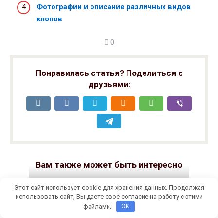
Фотографии и описание различных видов
клопов
0
Понравилась статья? Поделиться с
друзьями:
Вам также может быть интересно
Тараканы
0
Этот сайт использует cookie для хранения данных. Продолжая
использовать сайт, Вы даете свое согласие на работу с этими
Как избавиться от тараканов –
файлами.
OK
лучшие средства и препараты, их