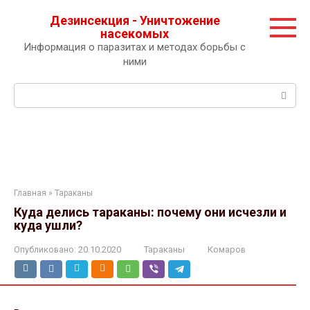
Перейти
Дезинсекция - Уничтожение
к
насекомых
контенту
Информация о паразитах и методах борьбы с
ними
Поиск:
Главная
»
Тараканы
Куда делись тараканы: почему они исчезли и
куда ушли?
Опубликовано:
20.10.2020
Тараканы
Комаров