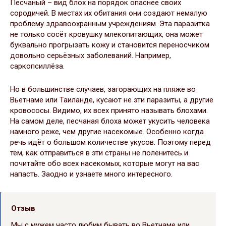
Песчаный – вид блох на порядок опаснее своих
сородичей. В местах их обитания они создают немалую
проблему здравоохранным учреждениям. Эта паразитка
не только сосёт кровушку млекопитающих, она может
буквально прогрызать кожу и становится переносчиком
довольно серьёзных заболеваний. Например,
саркопсиллёза.
Но в большинстве случаев, загорающих на пляже во
Вьетнаме или Таиланде, кусают не эти паразиты, а другие
кровососы. Видимо, их всех принято называть блохами.
На самом деле, песчаная блоха может укусить человека
намного реже, чем другие насекомые. Особенно когда
речь идёт о большом количестве укусов. Поэтому перед
тем, как отправиться в эти страны не поленитесь и
почитайте обо всех насекомых, которые могут на вас
напасть. Заодно и узнаете много интересного.
Отзыв
Мы с мужем часто любим бывать во Вьетнаме или