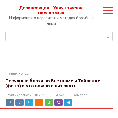
Перейти
Дезинсекция - Уничтожение
к
насекомых
контенту
Информация о паразитах и методах борьбы с
ними
Поиск:
Главная
»
Блохи
Песчаные блохи во Вьетнаме и Тайланде
(фото) и что важно о них знать
Опубликовано:
20.10.2020
Блохи
Комаров