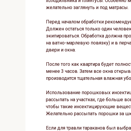
холодильника и плинтусы. Особенно м
желательно заглянуть и под матрасы.
Перед началом обработки рекомендуе
Должен остаться только один челове
экипироваться. Обработка должна про
на ватно-марлевую повязку) и в перча
двери и окна.
После того как квартира будет полнос
менее 3 часов. Затем все окна открыв
производится тщательная влажная убо
Использование порошковых инсектици
рассыпать на участках, где больше вс
чтобы такие инсектицирующие вещест
Желательно рассыпать порошки за шк
Если для травли тараканов был выбр