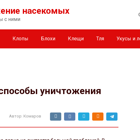
жение насекомых
ы с ними
Клопы
Блохи
Клещи
Тля
Укусы и 
способы уничтожения
Автор:
Комаров