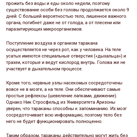
прожить без воды и еды около недели, поэтому
существование особи без головы продолжается около 9
дней. С большей вероятностью тело, лишенное важного
органа, погибнет даже не от голода, а от плесени или
паразитирующих микроорганизмов.
Поступление воздуха в организм таракана
осуществляется не через рот, как у человека. На теле
усатых имеются специальные отверстия («дыхальца») и
трахеи, которые и ведут кислород внутрь. Голова же не
участвует в дыхательном процессе.
Кроме того, нервные узлы насекомых сосредоточены
вовсе не в мозге, а на теле. Они обеспечивают самые
простые рефлексы (шевеление лапками, движение).
Однако Ник Стросфельд из Университета Аризоны
уверен, что тараканы способны к запоминанию. Их мозг
сосредоточивает всю информацию, поэтому тело без
него не будет функционировать полноценно.
Таким образом, тараканы действительно могут жить без