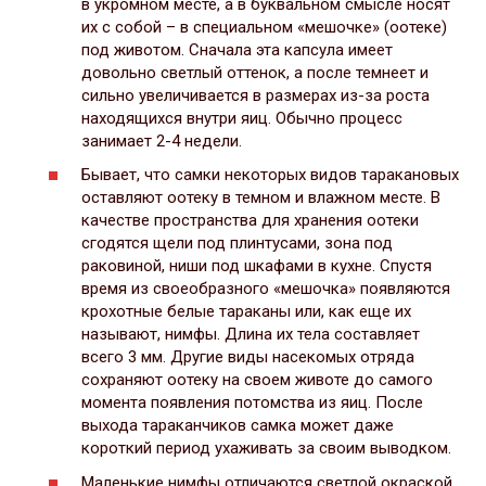
в укромном месте, а в буквальном смысле носят
их с собой – в специальном «мешочке» (оотеке)
под животом. Сначала эта капсула имеет
довольно светлый оттенок, а после темнеет и
сильно увеличивается в размерах из-за роста
находящихся внутри яиц. Обычно процесс
занимает 2-4 недели.
Бывает, что самки некоторых видов таракановых
оставляют оотеку в темном и влажном месте. В
качестве пространства для хранения оотеки
сгодятся щели под плинтусами, зона под
раковиной, ниши под шкафами в кухне. Спустя
время из своеобразного «мешочка» появляются
крохотные белые тараканы или, как еще их
называют, нимфы. Длина их тела составляет
всего 3 мм. Другие виды насекомых отряда
сохраняют оотеку на своем животе до самого
момента появления потомства из яиц. После
выхода тараканчиков самка может даже
короткий период ухаживать за своим выводком.
Маленькие нимфы отличаются светлой окраской,