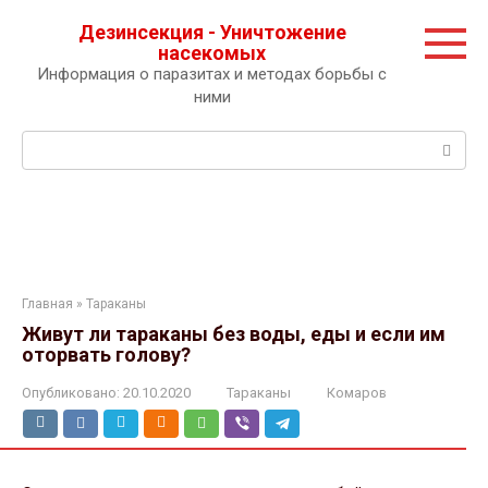
Перейти
Дезинсекция - Уничтожение
к
насекомых
контенту
Информация о паразитах и методах борьбы с
ними
Поиск:
Главная
»
Тараканы
Живут ли тараканы без воды, еды и если им
оторвать голову?
Опубликовано:
20.10.2020
Тараканы
Комаров